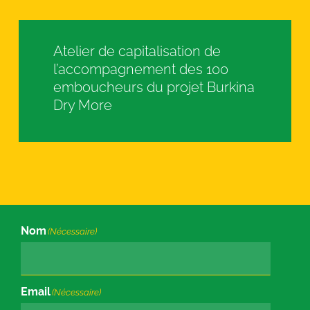
Atelier de capitalisation de
l’accompagnement des 100
emboucheurs du projet Burkina
Dry More
Nom
(Nécessaire)
Email
(Nécessaire)