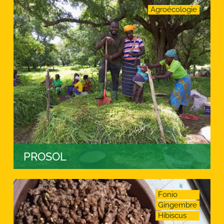
Agroécologie
PROSOL
Fonio
Gingembre
Hibiscus