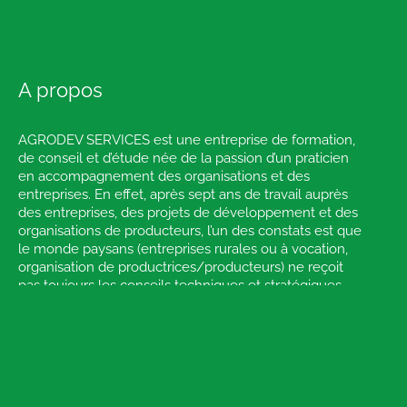
A propos
AGRODEV SERVICES est une entreprise de formation,
de conseil et d’étude née de la passion d’un praticien
en accompagnement des organisations et des
entreprises. En effet, après sept ans de travail auprès
des entreprises, des projets de développement et des
organisations de producteurs, l’un des constats est que
le monde paysans (entreprises rurales ou à vocation,
organisation de productrices/producteurs) ne reçoit
pas toujours les conseils techniques et stratégiques
réellement nécessaires pour propulser de façon
durables les changements enclenchés. Cela est dû
aux limites que présentent souvent les outils et
canaux de délivrance de conseil, le plus souvent
inappropriés ou non suivis.