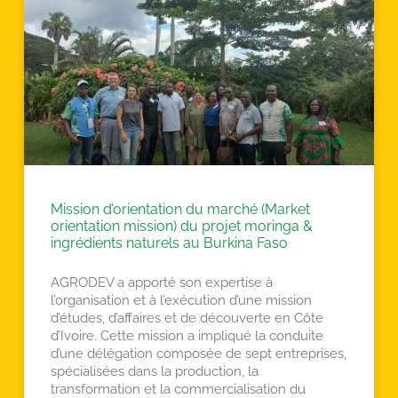
Mission d’orientation du marché (Market
orientation mission) du projet moringa &
ingrédients naturels au Burkina Faso
AGRODEV a apporté son expertise à
l’organisation et à l’exécution d’une mission
d’études, d’affaires et de découverte en Côte
d’Ivoire. Cette mission a impliqué la conduite
d’une délégation composée de sept entreprises,
spécialisées dans la production, la
transformation et la commercialisation du