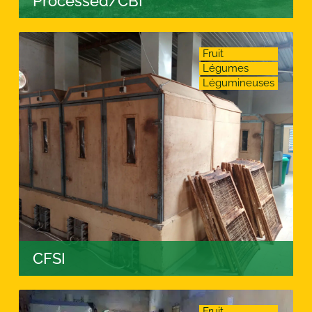
Processed/CBI
Fruit
Légumes
Légumineuses
CFSI
Fruit