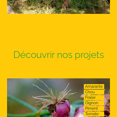
Découvrir nos projets
Amarante
Chou
Fraise
Oignon
Piment
Tomate