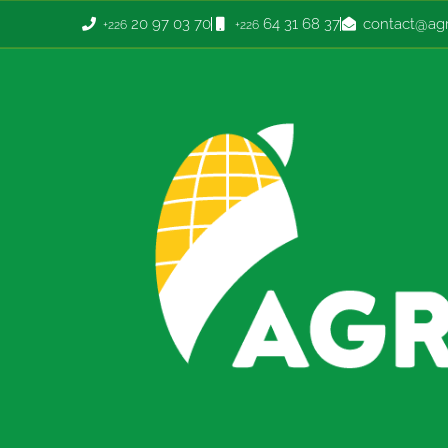
20 97 03 70
64 31 68 37
contact@agr
+226
+226