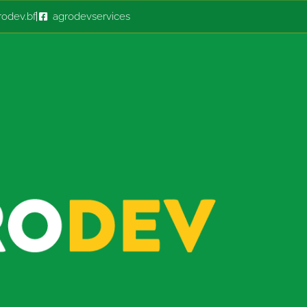
odev.bf
agrodevservices