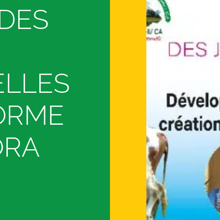
 DES
LLES
ORME
ORA